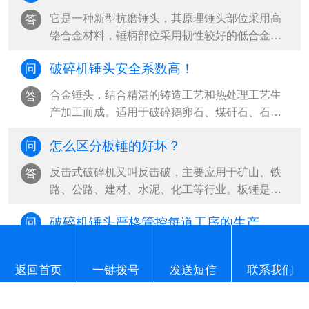
它是一种新型抗磨锤头，其原理锤头部位采用高
答
铬合金材料，锤柄部位采用韧性较好的低合金钢
材料，利用热复合将两种不同性能和功效···
破碎机锤头安全系数高！
问
合金锤头，结合精湛的铸造工艺和热处理工艺生
答
产加工而成。适用于破碎鹅卵石、煤矸石、石灰
石等物料，成为众多水泥、砂石企业采购···
怎么区分板锤的好坏？
问
反击式破碎机又叫反击破，主要应用于矿山、铁
答
路、公路、建材、水泥、化工等行业。板锤是反
击破重要的配件，反击破在工作时，板锤···
破碎机锤头严格管控每道工序的生产
问
我们知道破碎机运用很广，采石采矿、水泥煤炭
答
等方面需要粉碎就会要用到破碎机械，过去很长
返回首页
一键拨号
发送短信
联系我们
一段时间内，我国主要用于矿山矿石开采···
高铬锤头​的生产流程详情！
问