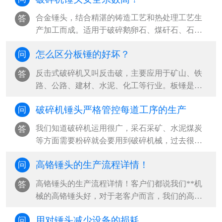
合金锤头，结合精湛的铸造工艺和热处理工艺生
答
产加工而成。适用于破碎鹅卵石、煤矸石、石灰
石等物料，成为众多水泥、砂石企业采购···
怎么区分板锤的好坏？
问
反击式破碎机又叫反击破，主要应用于矿山、铁
答
路、公路、建材、水泥、化工等行业。板锤是反
击破重要的配件，反击破在工作时，板锤···
破碎机锤头严格管控每道工序的生产
问
我们知道破碎机运用很广，采石采矿、水泥煤炭
答
等方面需要粉碎就会要用到破碎机械，过去很长
一段时间内，我国主要用于矿山矿石开采···
高铬锤头​的生产流程详情！
问
高铬锤头的生产流程详情！客户们都说我们**机
答
械的高铬锤头好，对于老客户而言，我们的高铬
锤头用起来比较不错大家都知道，但是···
用对锤头减少设备的损耗
问