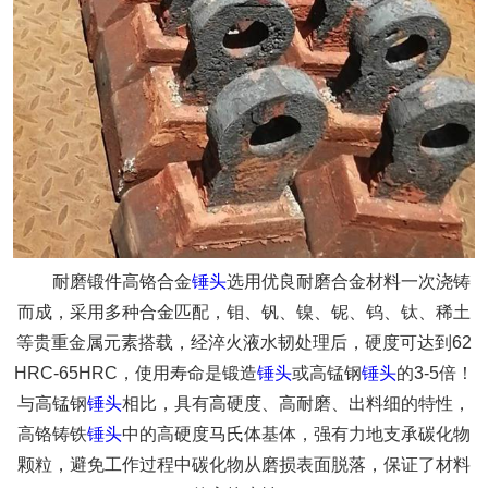
耐磨锻件高铬合金
锤头
选用优良耐磨合金材料一次浇铸
而成，采用多种合金匹配，钼、钒、镍、铌、钨、钛、稀土
等贵重金属元素搭载，经淬火液水韧处理后，硬度可达到62
HRC-65HRC，使用寿命是锻造
锤头
或高锰钢
锤头
的3-5倍！
与高锰钢
锤头
相比，具有高硬度、高耐磨、出料细的特性，
高铬铸铁
锤头
中的高硬度马氏体基体，强有力地支承碳化物
颗粒，避免工作过程中碳化物从磨损表面脱落，保证了材料