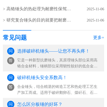
高铬锤头的热处理为耐磨性保驾护航​
2025-11-06
研究复合锤头的目的就要把耐磨性发挥到圆满
2025-11-06
常见问题
更多+
选择破碎机锤头——让您不再头疼！
问
它是一种新型抗磨锤头，其原理锤头部位采用高
答
铬合金材料，锤柄部位采用韧性较好的低合金钢
材料，利用热复合将两种不同性能和功效···
破碎机锤头安全系数高！
问
合金锤头，结合精湛的铸造工艺和热处理工艺生
答
产加工而成。适用于破碎鹅卵石、煤矸石、石灰
石等物料，成为众多水泥、砂石企业采购···
怎么区分板锤的好坏？
问