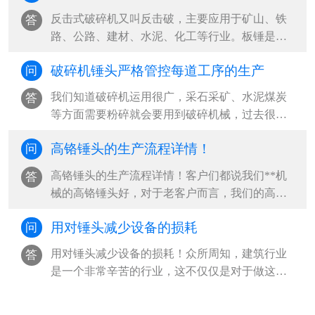
反击式破碎机又叫反击破，主要应用于矿山、铁
答
路、公路、建材、水泥、化工等行业。板锤是反
击破重要的配件，反击破在工作时，板锤···
破碎机锤头严格管控每道工序的生产
问
我们知道破碎机运用很广，采石采矿、水泥煤炭
答
等方面需要粉碎就会要用到破碎机械，过去很长
一段时间内，我国主要用于矿山矿石开采···
高铬锤头​的生产流程详情！
问
高铬锤头的生产流程详情！客户们都说我们**机
答
械的高铬锤头好，对于老客户而言，我们的高铬
锤头用起来比较不错大家都知道，但是···
用对锤头减少设备的损耗
问
用对锤头减少设备的损耗！众所周知，建筑行业
答
是一个非常辛苦的行业，这不仅仅是对于做这个
工作的人来说，即使是对所有要用到的设···